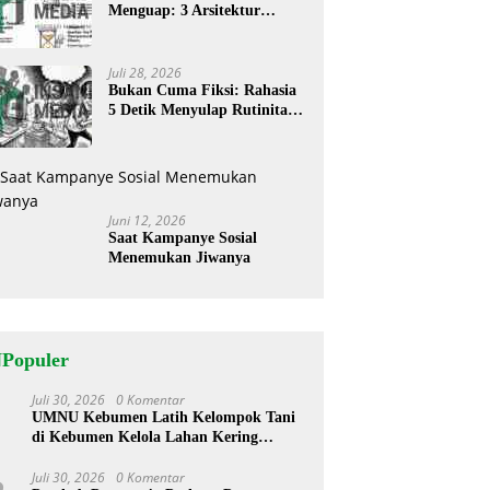
Menguap: 3 Arsitektur
Rahasia Cerita ‘Menyandera’
Perhatian
Juli 28, 2026
Bukan Cuma Fiksi: Rahasia
5 Detik Menyulap Rutinitas
Banal Jadi Cerita
Menggugah
Juni 12, 2026
Saat Kampanye Sosial
Menemukan Jiwanya
NPopuler
Juli 30, 2026
0 Komentar
1
UMNU Kebumen Latih Kelompok Tani
di Kebumen Kelola Lahan Kering
dengan Teknologi Modern
Juli 30, 2026
0 Komentar