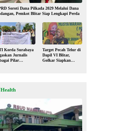
RD Soroti Dana Pilkada 2029 Melalui Dana
dangan, Pemkot Blitar Siap Lengkapi Perda
TI Korda Surabaya
Target Pecah Telur di
gaskan Jurnalis
Dapil VI Blitar,
bagai Pilar
Golkar Siapkan
mokrasi, Tolak
Strategi Kolaborasi
igma “Londo Ireng”
‘Desa hingga Pusat’!
NHealth