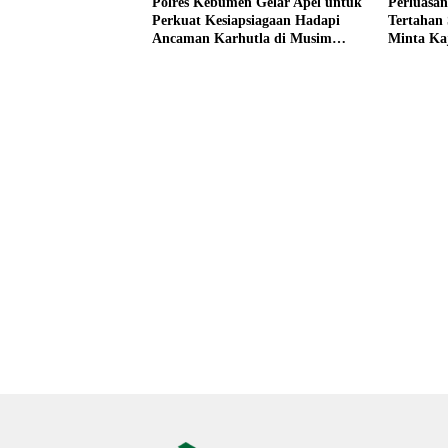
Polres Kebumen Gelar Apel untuk
Perluasan
Perkuat Kesiapsiagaan Hadapi
Tertahan
Ancaman Karhutla di Musim
Minta Ka
Kemarau