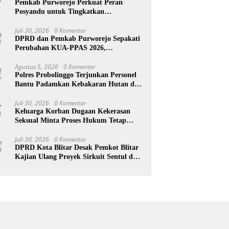
2
Pemkab Purworejo Perkuat Peran
Posyandu untuk Tingkatkan
Kesejahteraan Warga
Juli 30, 2026
0 Komentar
3
DPRD dan Pemkab Purworejo Sepakati
Perubahan KUA-PPAS 2026,
Pendapatan Daerah Naik Rp25,7 Miliar
Agustus 5, 2026
0 Komentar
4
Polres Probolinggo Terjunkan Personel
Bantu Padamkan Kebakaran Hutan di
Gunung Bromo
Juli 30, 2026
0 Komentar
5
Keluarga Korban Dugaan Kekerasan
Seksual Minta Proses Hukum Tetap
Berlanjut, Korban Jalani Rehabilitasi
Juli 30, 2026
0 Komentar
6
DPRD Kota Blitar Desak Pemkot Blitar
Kajian Ulang Proyek Sirkuit Sentul dan
Pengelolaan Sampah