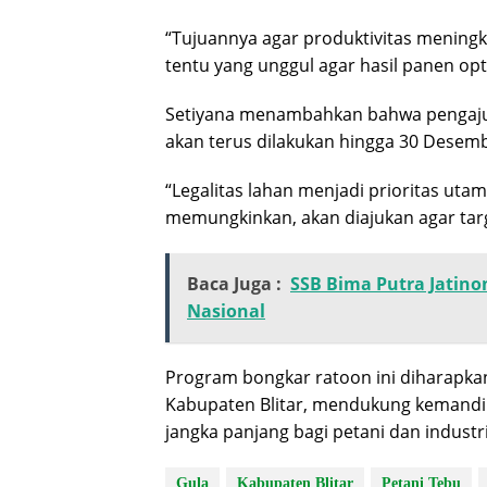
“Tujuannya agar produktivitas meningkat
tentu yang unggul agar hasil panen opti
Setiyana menambahkan bahwa pengaju
akan terus dilakukan hingga 30 Desemb
“Legalitas lahan menjadi prioritas ut
memungkinkan, akan diajukan agar targ
Baca Juga :
SSB Bima Putra Jatinom
Nasional
Program bongkar ratoon ini diharapka
Kabupaten Blitar, mendukung kemandir
jangka panjang bagi petani dan industri 
Gula
Kabupaten Blitar
Petani Tebu