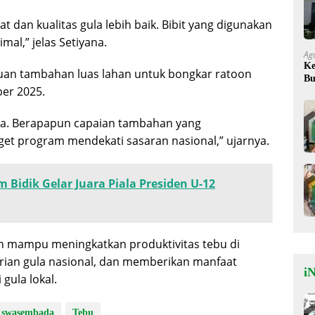
 dan kualitas gula lebih baik. Bibit yang digunakan
mal,” jelas Setiyana.
Ag
Ke
an tambahan luas lahan untuk bongkar ratoon
Bu
er 2025.
Ok
ama. Berapapun capaian tambahan yang
et program mendekati sasaran nasional,” ujarnya.
 Bidik Gelar Juara Piala Presiden U-12
n mampu meningkatkan produktivitas tebu di
ian gula nasional, dan memberikan manfaat
iN
gula lokal.
swasembada
Tebu