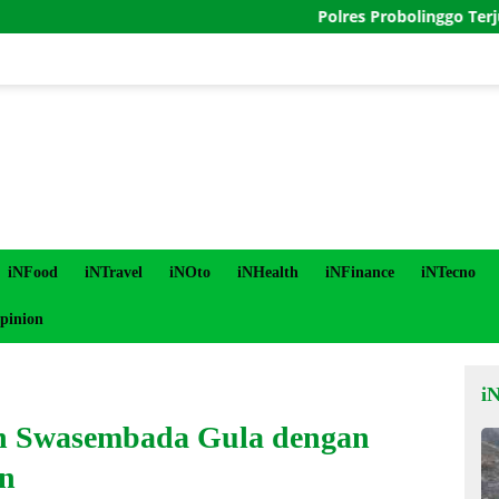
Polres Probolinggo Terjunkan P
iNFood
iNTravel
iNOto
iNHealth
iNFinance
iNTecno
pinion
i
an Swasembada Gula dengan
n