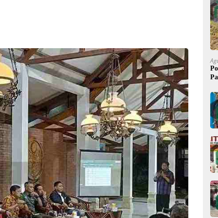
Ag
Po
Pa