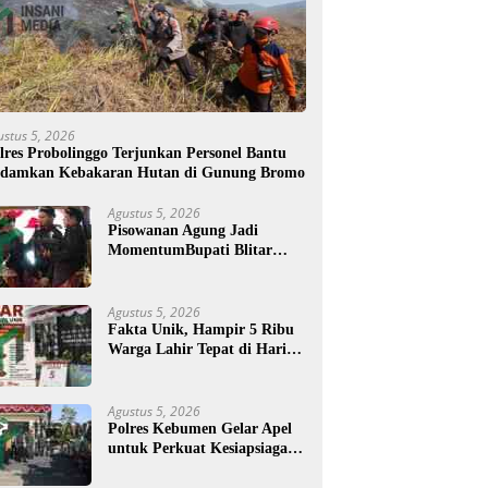
ustus 5, 2026
lres Probolinggo Terjunkan Personel Bantu
damkan Kebakaran Hutan di Gunung Bromo
Agustus 5, 2026
Pisowanan Agung Jadi
MomentumBupati Blitar
Rijanto Tegaskan
Pembangunan untuk
Kesejahteraan Warga
Agustus 5, 2026
Fakta Unik, Hampir 5 Ribu
Warga Lahir Tepat di Hari
Jadi Blitar, Tertua Berusia
108 Tahun
Agustus 5, 2026
Polres Kebumen Gelar Apel
untuk Perkuat Kesiapsiagaan
Hadapi Ancaman Karhutla
di Musim Kemarau