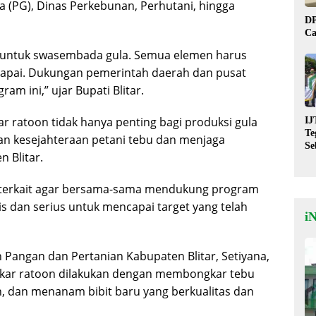
a (PG), Dinas Perkebunan, Perhutani, hingga
DP
Ca
us untuk swasembada gula. Semua elemen harus
rcapai. Dukungan pemerintah daerah dan pusat
am ini,” ujar Bupati Blitar.
ratoon tidak hanya penting bagi produksi gula
IJ
Te
kan kesejahteraan petani tebu dan menjaga
Se
n Blitar.
De
St
terkait agar bersama-sama mendukung program
is dan serius untuk mencapai target yang telah
i
 Pangan dan Pertanian Kabupaten Blitar, Setiyana,
gkar ratoon dilakukan dengan membongkar tebu
, dan menanam bibit baru yang berkualitas dan