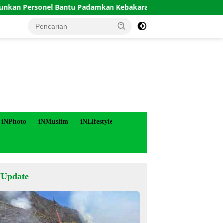
ersonel Bantu Padamkan Kebakaran Hutan di Gunung Bromo
iNPhoto
iNMuslim
iNLifestyle
NUpdate