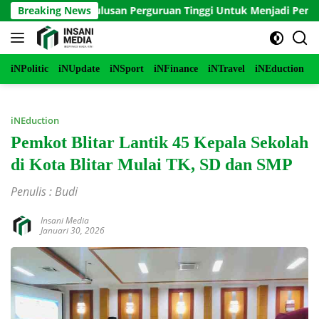
Langsung
l Panduan Lulusan Perguruan Tinggi Untuk Menjadi Pemimpin Ma
Breaking News
ke
konten
iNPolitic
iNUpdate
iNSport
iNFinance
iNTravel
iNEduction
i
iNEduction
Pemkot Blitar Lantik 45 Kepala Sekolah
di Kota Blitar Mulai TK, SD dan SMP
Penulis : Budi
Insani Media
Januari 30, 2026