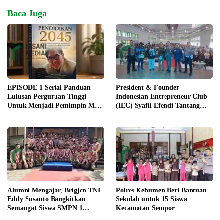
Baca Juga
EPISODE 1 Serial Panduan
President & Founder
Lulusan Perguruan Tinggi
Indonesian Entrepreneur Club
Untuk Menjadi Pemimpin Masa
(IEC) Syafii Efendi Tantang
Depan
Pelajar Purworejo Berani Jadi
Pengusaha bukan PNS
Alumni Mengajar, Brigjen TNI
Polres Kebumen Beri Bantuan
Eddy Susanto Bangkitkan
Sekolah untuk 15 Siswa
Semangat Siswa SMPN 1
Kecamatan Sempor
Gombong