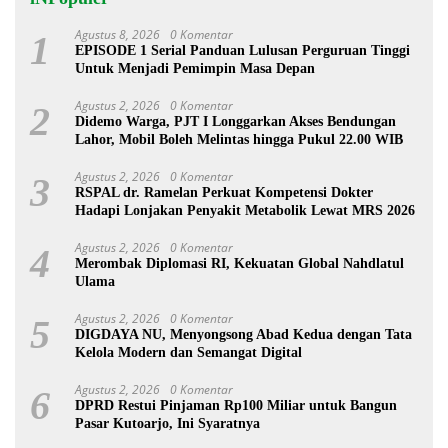
Agustus 8, 2026
0 Komentar
1
EPISODE 1 Serial Panduan Lulusan Perguruan Tinggi
Untuk Menjadi Pemimpin Masa Depan
Agustus 2, 2026
0 Komentar
2
Didemo Warga, PJT I Longgarkan Akses Bendungan
Lahor, Mobil Boleh Melintas hingga Pukul 22.00 WIB
Agustus 2, 2026
0 Komentar
3
RSPAL dr. Ramelan Perkuat Kompetensi Dokter
Hadapi Lonjakan Penyakit Metabolik Lewat MRS 2026
Agustus 2, 2026
0 Komentar
4
Merombak Diplomasi RI, Kekuatan Global Nahdlatul
Ulama
Agustus 2, 2026
0 Komentar
5
DIGDAYA NU, Menyongsong Abad Kedua dengan Tata
Kelola Modern dan Semangat Digital
Agustus 2, 2026
0 Komentar
6
DPRD Restui Pinjaman Rp100 Miliar untuk Bangun
Pasar Kutoarjo, Ini Syaratnya