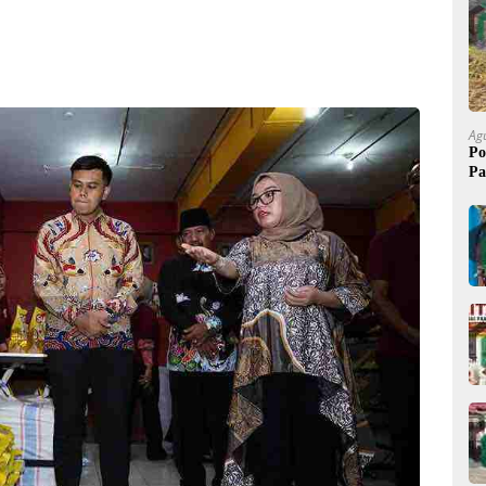
Ag
Po
Pa