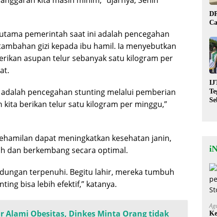
DP
Ca
utama pemerintah saat ini adalah pencegahan
tambahan gizi kepada ibu hamil. Ia menyebutkan
ikan asupan telur sebanyak satu kilogram per
at.
IJ
ng adalah pencegahan stunting melalui pemberian
Te
Se
 kita berikan telur satu kilogram per minggu,”
De
St
 kehamilan dapat meningkatkan kesehatan janin,
i
uh dan berkembang secara optimal.
ndungan terpenuhi. Begitu lahir, mereka tumbuh
ng bisa lebih efektif,” katanya.
Ag
tar Alami Obesitas, Dinkes Minta Orang tidak
Ke