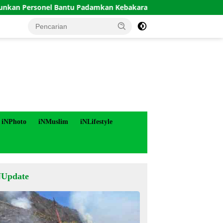
sonel Bantu Padamkan Kebakaran Hutan di Gunung Bromo
iNPhoto
iNMuslim
iNLifestyle
NUpdate