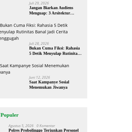
Juli 29, 2026
Jangan Biarkan Audiens
Menguap: 3 Arsitektur
Rahasia Cerita ‘Menyandera’
Perhatian
Juli 28, 2026
Bukan Cuma Fiksi: Rahasia
5 Detik Menyulap Rutinitas
Banal Jadi Cerita
Menggugah
Juni 12, 2026
Saat Kampanye Sosial
Menemukan Jiwanya
NPopuler
Agustus 5, 2026
0 Komentar
1
Polres Probolinggo Terjunkan Personel