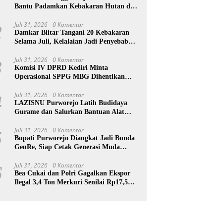
Bantu Padamkan Kebakaran Hutan di
Gunung Bromo
Juli 31, 2026
0 Komentar
2
Damkar Blitar Tangani 20 Kebakaran
Selama Juli, Kelalaian Jadi Penyebab
Utama
Juli 31, 2026
0 Komentar
3
Komisi IV DPRD Kediri Minta
Operasional SPPG MBG Dihentikan
Usai 211 Orang Diduga Keracunan
Juli 31, 2026
0 Komentar
4
LAZISNU Purworejo Latih Budidaya
Gurame dan Salurkan Bantuan Alat
Pelet Warga Desa Kedungloteng
Juli 31, 2026
0 Komentar
5
Bupati Purworejo Diangkat Jadi Bunda
GenRe, Siap Cetak Generasi Muda
Berprestasi
Juli 31, 2026
0 Komentar
6
Bea Cukai dan Polri Gagalkan Ekspor
Ilegal 3,4 Ton Merkuri Senilai Rp17,5
Miliar ke Afrika