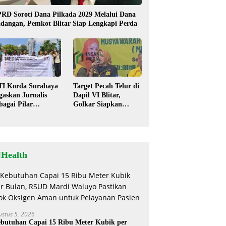
RD Soroti Dana Pilkada 2029 Melalui Dana
dangan, Pemkot Blitar Siap Lengkapi Perda
TI Korda Surabaya
Target Pecah Telur di
gaskan Jurnalis
Dapil VI Blitar,
bagai Pilar
Golkar Siapkan
mokrasi, Tolak
Strategi Kolaborasi
igma “Londo Ireng”
‘Desa hingga Pusat’!
NHealth
ustus 5, 2026
butuhan Capai 15 Ribu Meter Kubik per