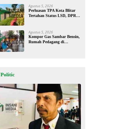
Agustus 5, 2026
Perluasan TPA Kota Blitar
Tertahan Status LSD, DPRD
Minta Kajian Dimatangkan
Agustus 5, 2026
Kompor Gas Sambar Bensin,
Rumah Pedagang di
Kesamben Ludes Terbakar, 3
Orang Terluka
Politic