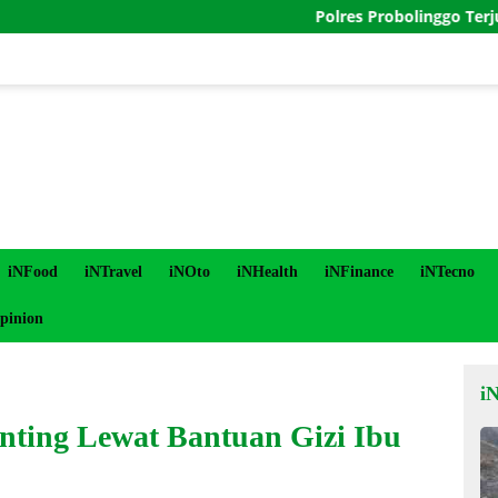
Polres Probolinggo Terjunkan Per
iNFood
iNTravel
iNOto
iNHealth
iNFinance
iNTecno
pinion
i
unting Lewat Bantuan Gizi Ibu