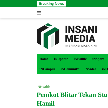
Langsung
Breaking News
ke
konten
Home
iNUpdate
iNPolitic
iNSport
iNCampus
iNComunity
iNVideo
iNO
iNHealth
Pemkot Blitar Tekan St
Hamil