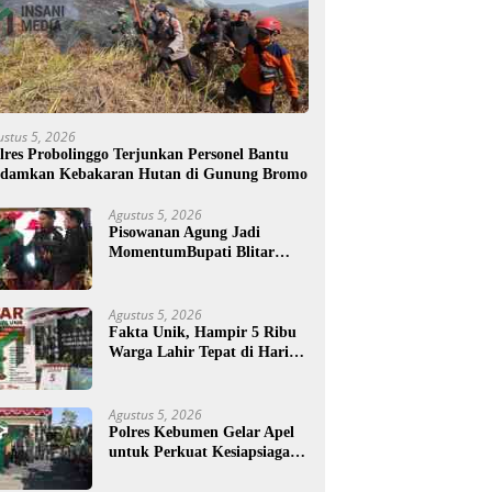
ustus 5, 2026
lres Probolinggo Terjunkan Personel Bantu
damkan Kebakaran Hutan di Gunung Bromo
Agustus 5, 2026
Pisowanan Agung Jadi
MomentumBupati Blitar
Rijanto Tegaskan
Pembangunan untuk
Kesejahteraan Warga
Agustus 5, 2026
Fakta Unik, Hampir 5 Ribu
Warga Lahir Tepat di Hari
Jadi Blitar, Tertua Berusia
108 Tahun
Agustus 5, 2026
Polres Kebumen Gelar Apel
untuk Perkuat Kesiapsiagaan
Hadapi Ancaman Karhutla
di Musim Kemarau