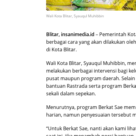
Wali Kota Blitar, Syauqul Muhibbin
Blitar, insanimedia.id
– Pemerintah Kota
berbagai cara yang akan dilakukan ole
di Kota Blitar.
Wali Kota Blitar, Syauqul Muhibbin, 
melakukan berbagai intervensi bagi ke
pusat maupun program daerah. Selain 
bantuan Rastrada serta program Berkat
sekali dalam sepekan.
Menurutnya, program Berkat Sae memu
harian, namun penyesuaian tersebut m
“Untuk Berkat Sae, nanti akan kami lih
saat ini, jika menambah porsi bantuan,