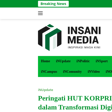
Langsung
Breaking News
ke
konten
Home
iNUpdate
iNPolitic
iNSport
iNCampus
iNComunity
iNVideo
iNO
iNUpdate
Peringati HUT KORPRI 
dalam Transformasi Digi