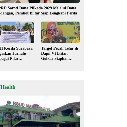
RD Soroti Dana Pilkada 2029 Melalui Dana
dangan, Pemkot Blitar Siap Lengkapi Perda
TI Korda Surabaya
Target Pecah Telur di
gaskan Jurnalis
Dapil VI Blitar,
bagai Pilar
Golkar Siapkan
mokrasi, Tolak
Strategi Kolaborasi
igma “Londo Ireng”
‘Desa hingga Pusat’!
NHealth