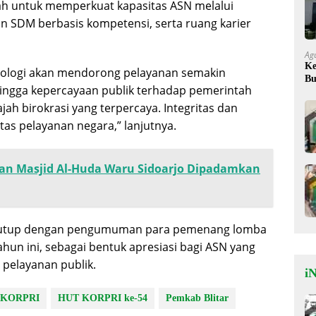
h untuk memperkuat kapasitas ASN melalui
n SDM berbasis kompetensi, serta ruang karier
Ag
Ke
ologi akan mendorong pelayanan semakin
Bu
hingga kepercayaan publik terhadap pemerintah
Ok
jah birokrasi yang terpercaya. Integritas dan
as pelayanan negara,” lanjutnya.
pan Masjid Al-Huda Waru Sidoarjo Dipadamkan
ditutup dengan pengumuman para pemenang lomba
hun ini, sebagai bentuk apresiasi bagi ASN yang
 pelayanan publik.
iN
 KORPRI
HUT KORPRI ke-54
Pemkab Blitar