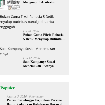
Menguap: 3 Arsitektur
Rahasia Cerita ‘Menyandera’
Perhatian
Juli 28, 2026
Bukan Cuma Fiksi: Rahasia
5 Detik Menyulap Rutinitas
Banal Jadi Cerita
Menggugah
Juni 12, 2026
Saat Kampanye Sosial
Menemukan Jiwanya
NPopuler
Agustus 5, 2026
0 Komentar
1
Polres Probolinggo Terjunkan Personel
Bantu Padamkan Kebakaran Hutan di