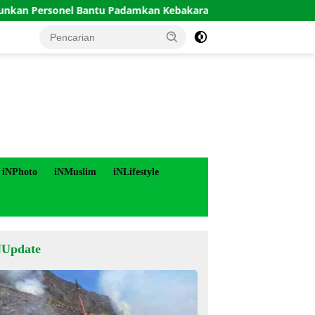
rsonel Bantu Padamkan Kebakaran Hutan di Gunung Bromo
iNPhoto
iNMuslim
iNLifestyle
NUpdate