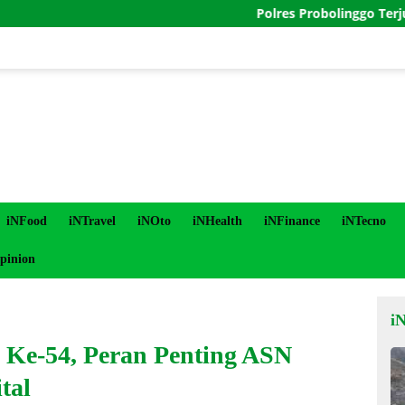
Polres Probolinggo Terjunkan Pe
iNFood
iNTravel
iNOto
iNHealth
iNFinance
iNTecno
pinion
i
Ke-54, Peran Penting ASN
tal