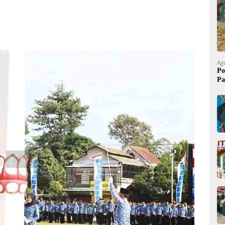
Ag
Po
Pa