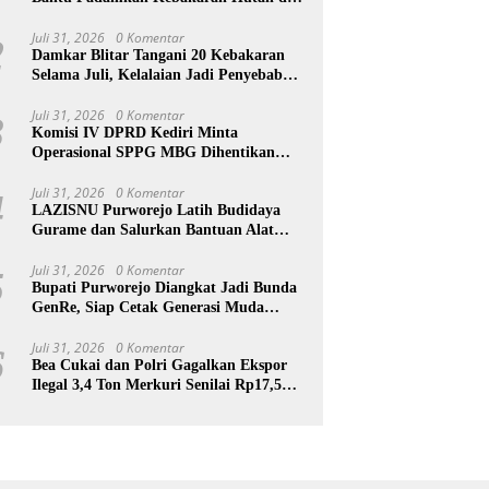
Gunung Bromo
Juli 31, 2026
0 Komentar
2
Damkar Blitar Tangani 20 Kebakaran
Selama Juli, Kelalaian Jadi Penyebab
Utama
Juli 31, 2026
0 Komentar
3
Komisi IV DPRD Kediri Minta
Operasional SPPG MBG Dihentikan
Usai 211 Orang Diduga Keracunan
Juli 31, 2026
0 Komentar
4
LAZISNU Purworejo Latih Budidaya
Gurame dan Salurkan Bantuan Alat
Pelet Warga Desa Kedungloteng
Juli 31, 2026
0 Komentar
5
Bupati Purworejo Diangkat Jadi Bunda
GenRe, Siap Cetak Generasi Muda
Berprestasi
Juli 31, 2026
0 Komentar
6
Bea Cukai dan Polri Gagalkan Ekspor
Ilegal 3,4 Ton Merkuri Senilai Rp17,5
Miliar ke Afrika