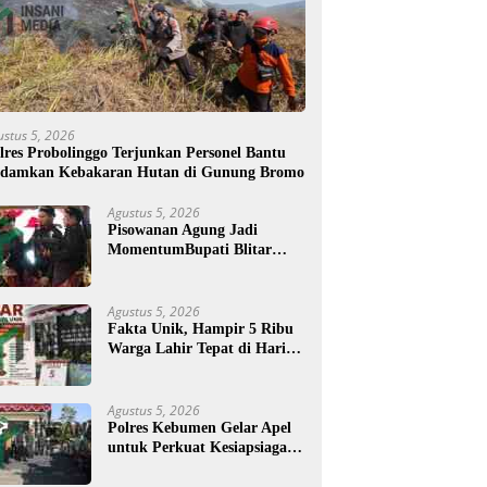
ustus 5, 2026
lres Probolinggo Terjunkan Personel Bantu
damkan Kebakaran Hutan di Gunung Bromo
Agustus 5, 2026
Pisowanan Agung Jadi
MomentumBupati Blitar
Rijanto Tegaskan
Pembangunan untuk
Kesejahteraan Warga
Agustus 5, 2026
Fakta Unik, Hampir 5 Ribu
Warga Lahir Tepat di Hari
Jadi Blitar, Tertua Berusia
108 Tahun
Agustus 5, 2026
Polres Kebumen Gelar Apel
untuk Perkuat Kesiapsiagaan
Hadapi Ancaman Karhutla
di Musim Kemarau