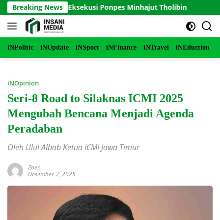
Langsung
ndaan Eksekusi Ponpes Minhajut Tholibin
Breaking News
Perkokoh Sek
ke
konten
iNPolitic
iNUpdate
iNSport
iNFinance
iNTravel
iNEduction
i
iNOpinion
Seri-8 Road to Silaknas ICMI 2025
Mengubah Bencana Menjadi Agenda
Peradaban
Oleh Ulul Albab Ketua ICMI Jawa Timur
Zaen
Desember 2, 2025