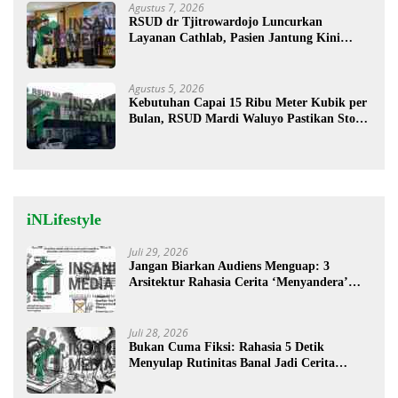
Agustus 7, 2026
RSUD dr Tjitrowardojo Luncurkan
Layanan Cathlab, Pasien Jantung Kini
Lebih Mudah Berobat
Agustus 5, 2026
Kebutuhan Capai 15 Ribu Meter Kubik per
Bulan, RSUD Mardi Waluyo Pastikan Stok
Oksigen Aman untuk Pelayanan Pasien
iNLifestyle
Juli 29, 2026
Jangan Biarkan Audiens Menguap: 3
Arsitektur Rahasia Cerita ‘Menyandera’
Perhatian
Juli 28, 2026
Bukan Cuma Fiksi: Rahasia 5 Detik
Menyulap Rutinitas Banal Jadi Cerita
Menggugah