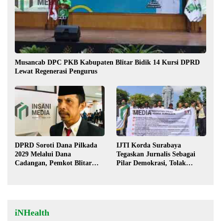
Musancab DPC PKB Kabupaten Blitar Bidik 14 Kursi DPRD
Lewat Regenerasi Pengurus
DPRD Soroti Dana Pilkada
IJTI Korda Surabaya
2029 Melalui Dana
Tegaskan Jurnalis Sebagai
Cadangan, Pemkot Blitar
Pilar Demokrasi, Tolak
Siap Lengkapi Perda
Stigma “Londo Ireng”
iNHealth