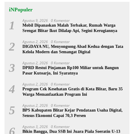
iNPopuler
Agustus 9, 2026
0 Komentar
1
Mobil Dipanaskan Malah Terbakar, Rumah Warga
Srengat Blitar Ikut Dilalap Api, Segini Kerugiannya
Agustus 2, 2026
0 Komentar
2
DIGDAYA NU, Menyongsong Abad Kedua dengan Tata
Kelola Modern dan Semangat Digital
Agustus 2, 2026
0 Komentar
3
DPRD Restui Pinjaman Rp100 Miliar untuk Bangun
Pasar Kutoarjo, Ini Syaratnya
Agustus 2, 2026
0 Komentar
4
Program Cek Kesehatan Gratis di Kota Blitar, Baru 35
Warga Memanfaatkan Program Ini
Agustus 2, 2026
0 Komentar
5
BPS Kabupaten Blitar Kejar Pendataan Usaha Digital,
Sensus Ekonomi Capai 70,3 Persen
Agustus 3, 2026
0 Komentar
6
Bikin Bangga, Dua SSB Ini Juara Piala Soeratin U-13