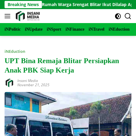
Langsung
erbakar, Rumah Warga Srengat Blitar Ikut Dilalap Api, Segini K
Breaking News
ke
konten
iNPolitic
iNUpdate
iNSport
iNFinance
iNTravel
iNEduction
i
iNEduction
UPT Bina Remaja Blitar Persiapkan
Anak PBK Siap Kerja
Insani Media
November 21, 2025