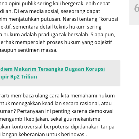
a opini publik sering kali bergerak lebih cepat
ilan. Di era media sosial, seseorang dapat
im menjatuhkan putusan. Narasi tentang “korupsi
tif, sementara detail teknis hukum sering
ra hukum adalah praduga tak bersalah. Siapa pun,
 berhak memperoleh proses hukum yang objektif
k maupun sentimen massa.
adiem Makarim Tersangka Dugaan Korupsi
ir Rp2 Triliun
arti membaca ulang cara kita memahami hukum
ntuk menegakkan keadilan secara rasional, atau
kuman? Pertanyaan ini penting karena demokrasi
engambil kebijakan, sekaligus mekanisme
jakan kontroversial berpotensi dipidanakan tanpa
ilangan keberanian untuk berinovasi.