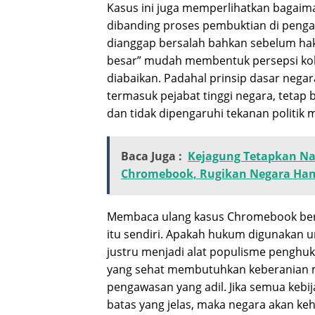
Kasus ini juga memperlihatkan bagaiman
dibanding proses pembuktian di pengad
dianggap bersalah bahkan sebelum hak
besar” mudah membentuk persepsi kolek
diabaikan. Padahal prinsip dasar nega
termasuk pejabat tinggi negara, tetap
dan tidak dipengaruhi tekanan politi
Baca Juga :
Kejagung Tetapkan N
Chromebook, Rugikan Negara Hamp
Membaca ulang kasus Chromebook ber
itu sendiri. Apakah hukum digunakan u
justru menjadi alat populisme penghu
yang sehat membutuhkan keberanian m
pengawasan yang adil. Jika semua kebi
batas yang jelas, maka negara akan keh