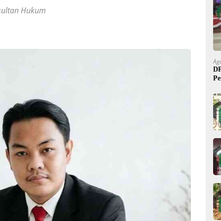
sultan Hukum
Ag
DP
Pe