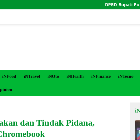
DPRD-Bupati Purworejo S
iNFood
iNTravel
iNOto
iNHealth
iNFinance
iNTecno
pinion
i
akan dan Tindak Pidana,
Chromebook