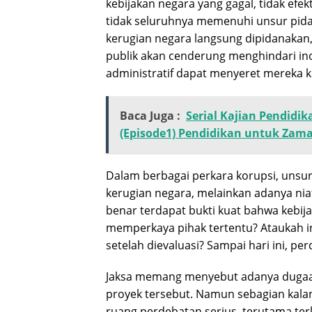
kebijakan negara yang gagal, tidak efe
tidak seluruhnya memenuhi unsur pidan
kerugian negara langsung dipidanakan,
publik akan cenderung menghindari ino
administratif dapat menyeret mereka k
Baca Juga :
Serial Kajian Pendidi
(Episode1) Pendidikan untuk Zam
Dalam berbagai perkara korupsi, unsu
kerugian negara, melainkan adanya nia
benar terdapat bukti kuat bahwa kebi
memperkaya pihak tertentu? Ataukah in
setelah dievaluasi? Sampai hari ini, pe
Jaksa memang menyebut adanya dugaa
proyek tersebut. Namun sebagian kala
ruang perdebatan serius, terutama te