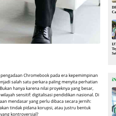
DP
Ca
IJ
Te
Se
De
St
i pengadaan Chromebook pada era kepemimpinan
i
adi salah satu perkara paling menyita perhatian
 Bukan hanya karena nilai proyeknya yang besar,
layah sensitif: digitalisasi pendidikan nasional. Di
aan mendasar yang perlu dibaca secara jernih:
kan tindak pidana korupsi, atau justru bentuk
 yang kontroversial?