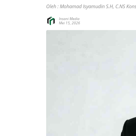
Oleh : Mohamad Isyamudin S.H, C.NS Kon
Insani Media
Mei 15, 2026