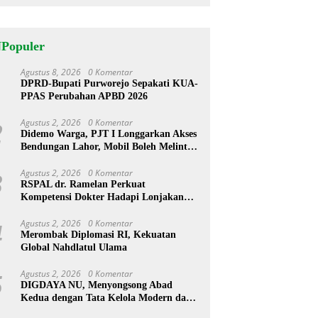
NPopuler
Agustus 8, 2026
0 Komentar
1
DPRD-Bupati Purworejo Sepakati KUA-
PPAS Perubahan APBD 2026
Agustus 2, 2026
0 Komentar
2
Didemo Warga, PJT I Longgarkan Akses
Bendungan Lahor, Mobil Boleh Melintas
hingga Pukul 22.00 WIB
Agustus 2, 2026
0 Komentar
3
RSPAL dr. Ramelan Perkuat
Kompetensi Dokter Hadapi Lonjakan
Penyakit Metabolik Lewat MRS 2026
Agustus 2, 2026
0 Komentar
4
Merombak Diplomasi RI, Kekuatan
Global Nahdlatul Ulama
Agustus 2, 2026
0 Komentar
5
DIGDAYA NU, Menyongsong Abad
Kedua dengan Tata Kelola Modern dan
Semangat Digital