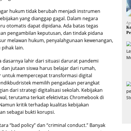
 agar hukum tidak berubah menjadi instrumen
ebijakan yang dianggap gagal. Dalam negara
Ag
iru otomatis dapat dipidana. Ada batas tegas
Ko
iruan pengambilan keputusan, dan tindak pidana
Pe
Mi
nsur melawan hukum, penyalahgunaan kewenangan,
 pihak lain.
sarnya lahir dari situasi darurat pandemi
 dan jutaan siswa harus belajar dari rumah,
 untuk mempercepat transformasi digital
endikbudristek memilih pengadaan perangkat
n dari strategi digitalisasi sekolah. Kebijakan
al, terutama terkait efektivitas Chromebook di
Namun kritik terhadap kualitas kebijakan
an sebagai bukti korupsi.
ara “bad policy” dan “criminal conduct.” Banyak