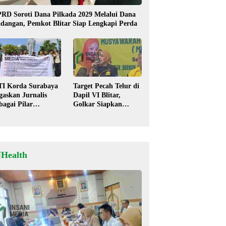
RD Soroti Dana Pilkada 2029 Melalui Dana
dangan, Pemkot Blitar Siap Lengkapi Perda
TI Korda Surabaya
Target Pecah Telur di
gaskan Jurnalis
Dapil VI Blitar,
bagai Pilar
Golkar Siapkan
mokrasi, Tolak
Strategi Kolaborasi
igma “Londo Ireng”
‘Desa hingga Pusat’!
NHealth