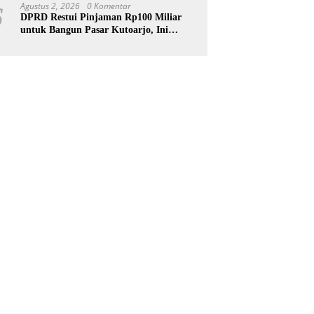
Agustus 2, 2026
0 Komentar
6
DPRD Restui Pinjaman Rp100 Miliar
untuk Bangun Pasar Kutoarjo, Ini
Syaratnya