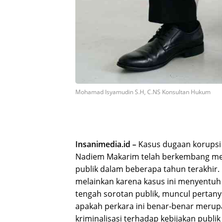
Mohamad Isyamudin S.H, C.NS Konsultan Hukum
Insanimedia.id –
Kasus dugaan korups
Nadiem Makarim telah berkembang menj
publik dalam beberapa tahun terakhir.
melainkan karena kasus ini menyentuh wi
tengah sorotan publik, muncul pertany
apakah perkara ini benar-benar merupa
kriminalisasi terhadap kebijakan publik