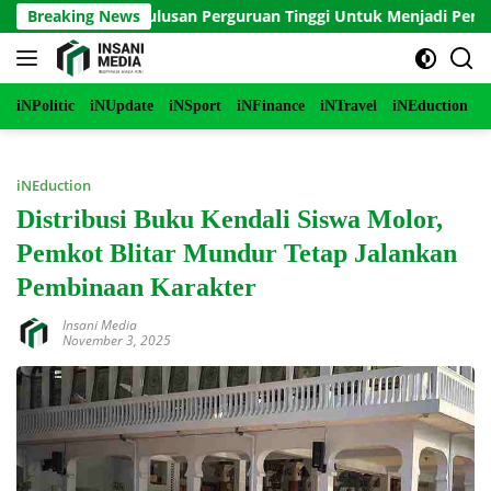
Langsung
 Panduan Lulusan Perguruan Tinggi Untuk Menjadi Pemimpin Ma
Breaking News
ke
konten
iNPolitic
iNUpdate
iNSport
iNFinance
iNTravel
iNEduction
i
iNEduction
Distribusi Buku Kendali Siswa Molor,
Pemkot Blitar Mundur Tetap Jalankan
Pembinaan Karakter
Insani Media
November 3, 2025