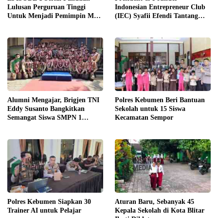
Lulusan Perguruan Tinggi
Indonesian Entrepreneur Club
Untuk Menjadi Pemimpin Masa
(IEC) Syafii Efendi Tantang
Depan
Pelajar Purworejo Berani Jadi
Pengusaha bukan PNS
Alumni Mengajar, Brigjen TNI
Polres Kebumen Beri Bantuan
Eddy Susanto Bangkitkan
Sekolah untuk 15 Siswa
Semangat Siswa SMPN 1
Kecamatan Sempor
Gombong
Polres Kebumen Siapkan 30
Aturan Baru, Sebanyak 45
Trainer AI untuk Pelajar
Kepala Sekolah di Kota Blitar