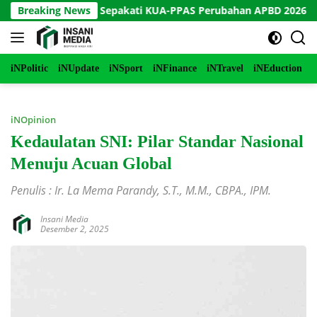
Langsung
 Purworejo Sepakati KUA-PPAS Perubahan APBD 2026
Breaking News
I
ke
konten
iNPolitic
iNUpdate
iNSport
iNFinance
iNTravel
iNEduction
i
iNOpinion
Kedaulatan SNI: Pilar Standar Nasional
Menuju Acuan Global
Penulis : Ir. La Mema Parandy, S.T., M.M., CBPA., IPM.
Insani Media
Desember 2, 2025