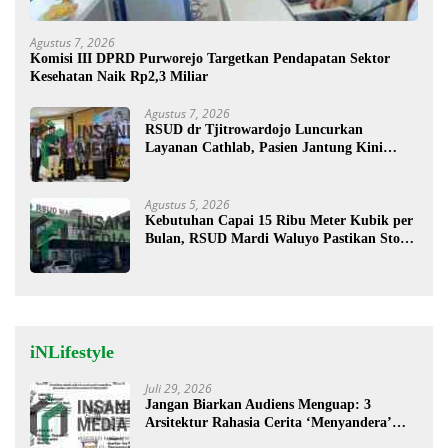
Agustus 7, 2026
Komisi III DPRD Purworejo Targetkan Pendapatan Sektor
Kesehatan Naik Rp2,3 Miliar
Agustus 7, 2026
RSUD dr Tjitrowardojo Luncurkan
Layanan Cathlab, Pasien Jantung Kini
Lebih Mudah Berobat
Agustus 5, 2026
Kebutuhan Capai 15 Ribu Meter Kubik per
Bulan, RSUD Mardi Waluyo Pastikan Stok
Oksigen Aman untuk Pelayanan Pasien
iNLifestyle
Juli 29, 2026
Jangan Biarkan Audiens Menguap: 3
Arsitektur Rahasia Cerita ‘Menyandera’
Perhatian