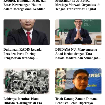
Korupsi, Hukuman Mati, dan
Muktamar ke-35 PBNU,
Batas Kewenangan Hakim
Menjaga Marwah Organisasi di
dalam Menegakkan Keadilan
Tengah Transformasi Digital
Dukungan KADIN kepada
DIGDAYA NU, Menyongsong
Presiden Perlu Diiringi
Abad Kedua dengan Tata
Pengawasan terhadap
Kelola Modern dan Semangat
Implementasi Kebijakan
Digital
Lahirnya Identitas Islam
Telah Datang Zaman Dimana
Hibrida ‘Garangan’ di Era
Pendusta Lebih Dipercaya