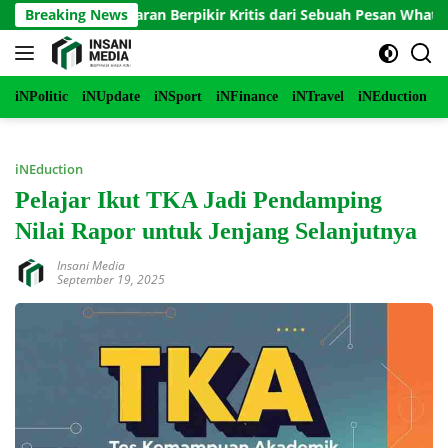
Langsung
jaib Pelajaran Berpikir Kritis dari Sebuah Pesan WhatsApp
Breaking News
ke
konten
iNPolitic
iNUpdate
iNSport
iNFinance
iNTravel
iNEduction
i
iNEduction
Pelajar Ikut TKA Jadi Pendamping
Nilai Rapor untuk Jenjang Selanjutnya
Insani Media
September 19, 2025