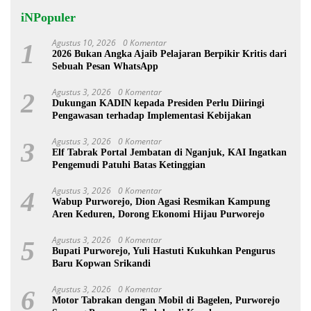
iNPopuler
Agustus 10, 2026
0 Komentar
1
2026 Bukan Angka Ajaib Pelajaran Berpikir Kritis dari
Sebuah Pesan WhatsApp
Agustus 3, 2026
0 Komentar
2
Dukungan KADIN kepada Presiden Perlu Diiringi
Pengawasan terhadap Implementasi Kebijakan
Agustus 3, 2026
0 Komentar
3
Elf Tabrak Portal Jembatan di Nganjuk, KAI Ingatkan
Pengemudi Patuhi Batas Ketinggian
Agustus 3, 2026
0 Komentar
4
Wabup Purworejo, Dion Agasi Resmikan Kampung
Aren Keduren, Dorong Ekonomi Hijau Purworejo
Agustus 3, 2026
0 Komentar
5
Bupati Purworejo, Yuli Hastuti Kukuhkan Pengurus
Baru Kopwan Srikandi
Agustus 3, 2026
0 Komentar
6
Motor Tabrakan dengan Mobil di Bagelen, Purworejo