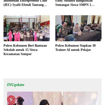
Indonesian Entrepreneur Club
Eddy Susanto Bangkitkan
(IEC) Syafii Efendi Tantang
Semangat Siswa SMPN 1
Pelajar Purworejo Berani Jadi
Gombong
Pengusaha bukan PNS
Polres Kebumen Beri Bantuan
Polres Kebumen Siapkan 30
Sekolah untuk 15 Siswa
Trainer AI untuk Pelajar
Kecamatan Sempor
iNUpdate