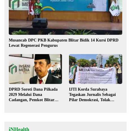
Musancab DPC PKB Kabupaten Blitar Bidik 14 Kursi DPRD
Lewat Regenerasi Pengurus
DPRD Soroti Dana Pilkada
IJTI Korda Surabaya
2029 Melalui Dana
Tegaskan Jurnalis Sebagai
Cadangan, Pemkot Blitar
Pilar Demokrasi, Tolak
Siap Lengkapi Perda
Stigma “Londo Ireng”
iNHealth