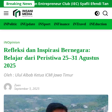
Langsung
Indonesian Entrepreneur Club (IEC) Syafii Efendi Tantang Pelaja
Breaking News
ke
konten
iNPolitic
iNUpdate
iNSport
iNFinance
iNTravel
iNEduction
i
iNOpinion
Refleksi dan Inspirasi Bernegara:
Belajar dari Peristiwa 25–31 Agustus
2025
Oleh : Ulul Albab Ketua ICMI Jawa Timur
Zaen
September 5, 2025