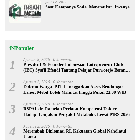
Juni 12, 2026
Saat Kampanye Sosial Menemukan Jiwanya
iNPopuler
Agustus 8, 2026
0 Komentar
1
President & Founder Indonesian Entrepreneur Club
(IEC) Syafii Efendi Tantang Pelajar Purworejo Berani
Jadi Pengusaha bukan PNS
Agustus 2, 2026
0 Komentar
2
Didemo Warga, PJT I Longgarkan Akses Bendungan
Lahor, Mobil Boleh Melintas hingga Pukul 22.00 WIB
Agustus 2, 2026
0 Komentar
3
RSPAL dr. Ramelan Perkuat Kompetensi Dokter
Hadapi Lonjakan Penyakit Metabolik Lewat MRS 2026
Agustus 2, 2026
0 Komentar
4
Merombak Diplomasi RI, Kekuatan Global Nahdlatul
Ulama