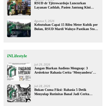
RSUD dr Tjitrowardojo Luncurkan
Layanan Cathlab, Pasien Jantung Kini
Lebih Mudah Berobat
Agustus 5, 2026
Kebutuhan Capai 15 Ribu Meter Kubik per
Bulan, RSUD Mardi Waluyo Pastikan Stok
Oksigen Aman untuk Pelayanan Pasien
iNLifestyle
Juli 29, 2026
Jangan Biarkan Audiens Menguap: 3
Arsitektur Rahasia Cerita ‘Menyandera’
Perhatian
Juli 28, 2026
Bukan Cuma Fiksi: Rahasia 5 Detik
Menyulap Rutinitas Banal Jadi Cerita
Menggugah