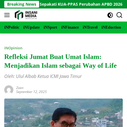
Langsung
Purworejo Sepakati KUA-PPAS Perubahan APBD 2026
Breaking News
In
ke
konten
iNPolitic
iNUpdate
iNSport
iNFinance
iNTravel
iNEduction
i
iNOpinion
Refleksi Jumat Buat Umat Islam:
Menjadikan Islam sebagai Way of Life
Oleh: Ulul Albab Ketua ICMI Jawa Timur
Zaen
September 12, 2025