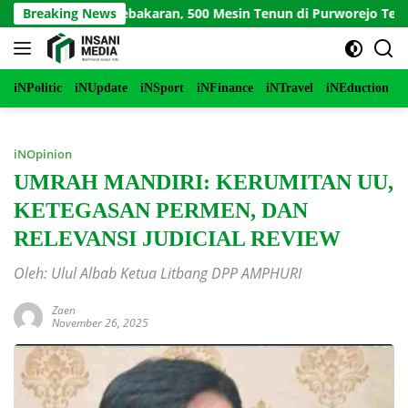
Langsung
uga Picu Kebakaran, 500 Mesin Tenun di Purworejo Terbakar
Breaking News
ke
konten
iNPolitic
iNUpdate
iNSport
iNFinance
iNTravel
iNEduction
i
iNOpinion
UMRAH MANDIRI: KERUMITAN UU,
KETEGASAN PERMEN, DAN
RELEVANSI JUDICIAL REVIEW
Oleh: Ulul Albab Ketua Litbang DPP AMPHURI
Zaen
November 26, 2025